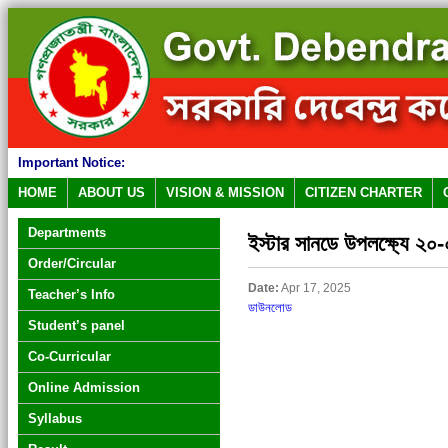
Important Notice:
HOME
ABOUT US
VISION & MISSION
CITIZEN CHARTER
Departments
ইস্টার সানডে উপলক্ষ্যে ২০
Order/Circular
Date:
Apr 17, 2025
Teacher’s Info
ডাউনলোড
Student’s panel
Co-Curricular
Online Admission
Syllabus