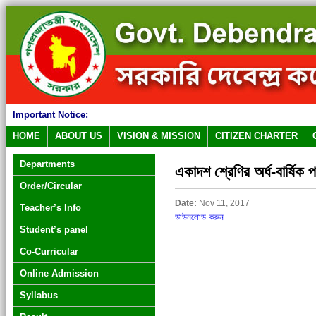
Important Notice:
HOME
ABOUT US
VISION & MISSION
CITIZEN CHARTER
Departments
একাদশ শ্রেণির অর্ধ-বার্ষিক 
Order/Circular
Date:
Nov 11, 2017
Teacher’s Info
ডাউনলোড করুন
Student’s panel
Co-Curricular
Online Admission
Syllabus