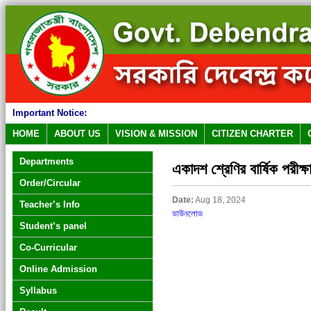
Important Notice:
HOME
ABOUT US
VISION & MISSION
CITIZEN CHARTER
Departments
একাদশ শ্রেণির বার্ষিক পরীক্ষ
Order/Circular
Date:
Aug 18, 2024
Teacher’s Info
ডাউনলোড
Student’s panel
Co-Curricular
Online Admission
Syllabus