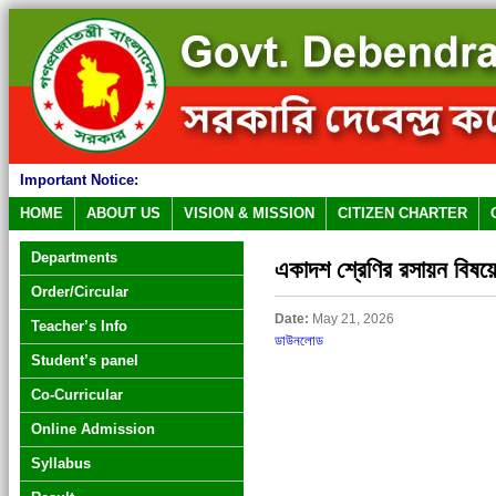
Important Notice:
HOME
ABOUT US
VISION & MISSION
CITIZEN CHARTER
Departments
একাদশ শ্রেণির রসায়ন বিষয়ে
Order/Circular
Date:
May 21, 2026
Teacher’s Info
ডাউনলোড
Student’s panel
Co-Curricular
Online Admission
Syllabus