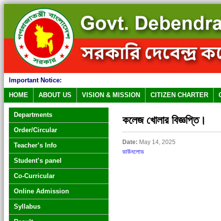
Important Notice:
HOME
ABOUT US
VISION & MISSION
CITIZEN CHARTER
Departments
কলেজ খোলার বিজ্ঞপ্তি।
Order/Circular
Date:
May 14, 2025
Teacher’s Info
ডাউনলোড
Student’s panel
Co-Curricular
Online Admission
Syllabus