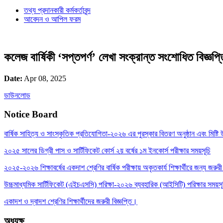
তথ্য প্রদানকারী কর্মকর্তাবৃন্দ
আবেদন ও আপিল ফরম
কলেজ বার্ষিকী ‘সপ্তপর্ণ’ লেখা সংক্রান্ত সংশোধিত বিজ্ঞপ্
Date:
Apr 08, 2025
ডাউনলোড
Notice Board
বার্ষিক সাহিত্য ও সাংস্কৃতিক প্রতিযোগিতা-২০২৬ এর পুরস্কার বিতরণ অনুষ্ঠান এবং মিষ্টি উ
২০২৫ সালের ডিগ্রী পাস ও সার্টিফিকেট কোর্স ২য় বর্ষের ১ম ইনকোর্স পরীক্ষার সময়সূচি
২০২৫-২০২৬ শিক্ষাবর্ষের একদাশ শ্রেণির বার্ষিক পরীক্ষায় অকৃতকার্য শিক্ষার্থীরে জন্য জরুরী 
উচ্চমাধ্যমিক সার্টিফিকেট (এইচএসসি) পরিক্ষা-২০২৬ ব্যবহারিক (আইসিটি) পরিক্ষার সময়স
একাদশ ও দ্বাদশ শ্রেণির শিক্ষার্থীদের জরুরী বিজ্ঞপ্তি।
অধ্যক্ষ