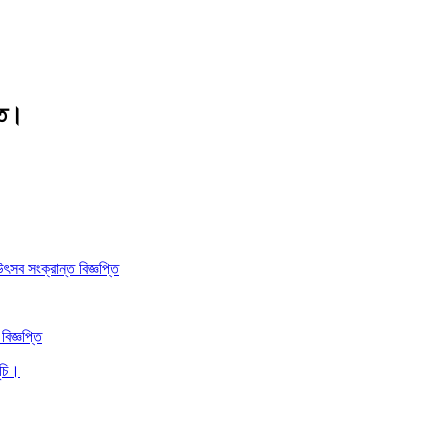
তি।
ৎসব সংক্রান্ত বিজ্ঞপ্তি
বিজ্ঞপ্তি
ূচি।