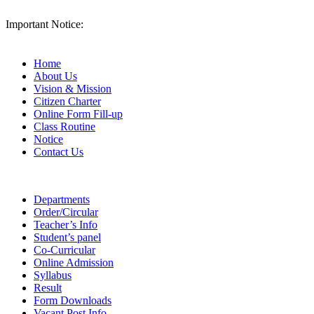
Important Notice:
Home
About Us
Vision & Mission
Citizen Charter
Online Form Fill-up
Class Routine
Notice
Contact Us
Departments
Order/Circular
Teacher’s Info
Student’s panel
Co-Curricular
Online Admission
Syllabus
Result
Form Downloads
Vacant Post Info