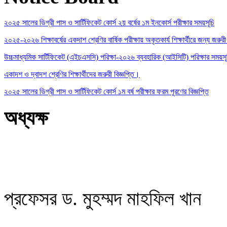
২০২৫ সালের ডিগ্রী পাস ও সার্টিফিকেট কোর্স ২য় বর্ষের ১ম ইনকোর্স পরীক্ষার সময়সূচি
২০২৫-২০২৬ শিক্ষাবর্ষের একদাশ শ্রেণির বার্ষিক পরীক্ষায় অকৃতকার্য শিক্ষার্থীরে জন্য জরুরী 
উচ্চমাধ্যমিক সার্টিফিকেট (এইচএসসি) পরিক্ষা-২০২৬ ব্যবহারিক (আইসিটি) পরিক্ষার সময়স
একাদশ ও দ্বাদশ শ্রেণির শিক্ষার্থীদের জরুরী বিজ্ঞপ্তি।
২০২৫ সালের ডিগ্রী পাস ও সার্টিফিকেট কোর্স ১ম বর্ষ পরীক্ষার ফরম পূরণের বিজ্ঞপ্তি
অধ্যক্ষ
প্রফেসর ড. মুহম্মদ মাহফিল খান