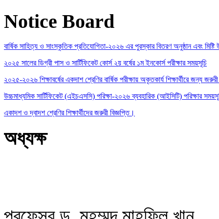
Notice Board
বার্ষিক সাহিত্য ও সাংস্কৃতিক প্রতিযোগিতা-২০২৬ এর পুরস্কার বিতরণ অনুষ্ঠান এবং মিষ্টি উ
২০২৫ সালের ডিগ্রী পাস ও সার্টিফিকেট কোর্স ২য় বর্ষের ১ম ইনকোর্স পরীক্ষার সময়সূচি
২০২৫-২০২৬ শিক্ষাবর্ষের একদাশ শ্রেণির বার্ষিক পরীক্ষায় অকৃতকার্য শিক্ষার্থীরে জন্য জরুরী 
উচ্চমাধ্যমিক সার্টিফিকেট (এইচএসসি) পরিক্ষা-২০২৬ ব্যবহারিক (আইসিটি) পরিক্ষার সময়স
একাদশ ও দ্বাদশ শ্রেণির শিক্ষার্থীদের জরুরী বিজ্ঞপ্তি।
অধ্যক্ষ
প্রফেসর ড. মুহম্মদ মাহফিল খান