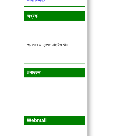
জরুরী বিজ্ঞপ্তি
উচ্চমাধ্যমিক সার্টিফিকেট (এইচএসসি)
অধ্যক্ষ
পরিক্ষা-২০২৬ ব্যবহারিক (আইসিটি) পরিক্ষার
সময়সূচি।
একাদশ ও দ্বাদশ শ্রেণির শিক্ষার্থীদের জরুরী
বিজ্ঞপ্তি।
প্রফেসর ড. মুহম্মদ মাহফিল খান
উপাধ্যক্ষ
Webmail