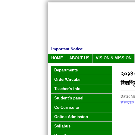
Important Notice:
HOME
ABOUT US
VISION & MISSION
Departments
২০১৪-২
Order/Circular
বিজ্ঞপ্
Teacher’s Info
Date:
Ma
Student’s panel
ডাউনলোড 
Co-Curricular
Online Admission
Syllabus