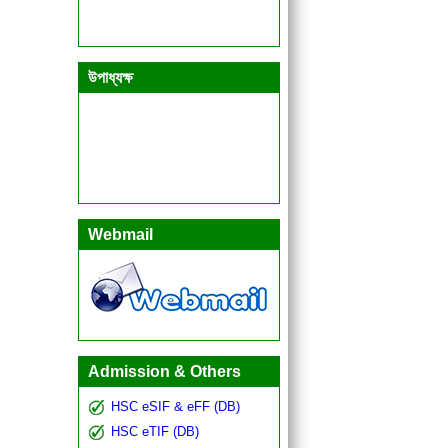
উপাধ্যক্ষ
Webmail
Admission & Others
HSC eSIF & eFF (DB)
HSC eTIF (DB)