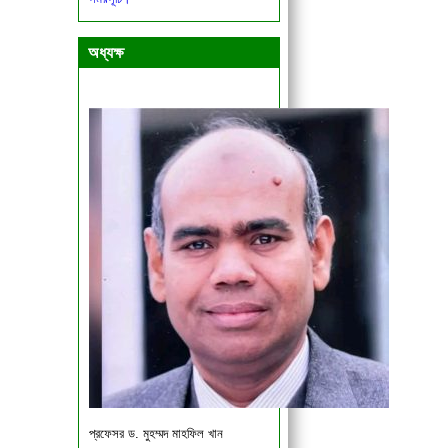
একাদশ ও দ্বাদশ শ্রেণির শিক্ষার্থীদের জরুরী
বিজ্ঞপ্তি।
অধ্যক্ষ
প্রফেসর ড. মুহম্মদ মাহফিল খান