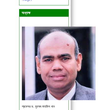
একাদশ ও দ্বাদশ শ্রেণির শিক্ষার্থীদের জরুরী
বিজ্ঞপ্তি।
অধ্যক্ষ
প্রফেসর ড. মুহম্মদ মাহফিল খান