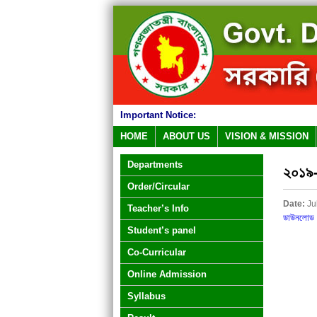
Important Notice:
HOME
ABOUT US
VISION & MISSION
Departments
২০১৯-২
Order/Circular
Date:
Ju
Teacher’s Info
ডাউনলোড 
Student’s panel
Co-Curricular
Online Admission
Syllabus