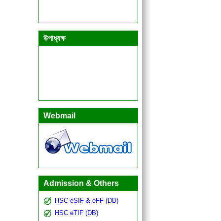
উপাধ্যক্ষ
Webmail
Admission & Others
HSC eSIF & eFF (DB)
HSC eTIF (DB)