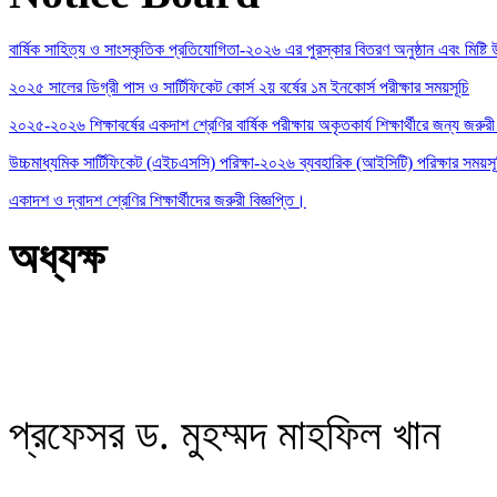
বার্ষিক সাহিত্য ও সাংস্কৃতিক প্রতিযোগিতা-২০২৬ এর পুরস্কার বিতরণ অনুষ্ঠান এবং মিষ্টি উ
২০২৫ সালের ডিগ্রী পাস ও সার্টিফিকেট কোর্স ২য় বর্ষের ১ম ইনকোর্স পরীক্ষার সময়সূচি
২০২৫-২০২৬ শিক্ষাবর্ষের একদাশ শ্রেণির বার্ষিক পরীক্ষায় অকৃতকার্য শিক্ষার্থীরে জন্য জরুরী 
উচ্চমাধ্যমিক সার্টিফিকেট (এইচএসসি) পরিক্ষা-২০২৬ ব্যবহারিক (আইসিটি) পরিক্ষার সময়স
একাদশ ও দ্বাদশ শ্রেণির শিক্ষার্থীদের জরুরী বিজ্ঞপ্তি।
অধ্যক্ষ
প্রফেসর ড. মুহম্মদ মাহফিল খান