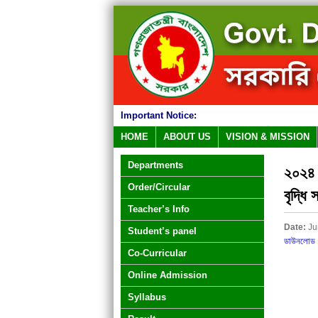
Important Notice:
HOME
ABOUT US
VISION & MISSION
Departments
২০২৪ স
Order/Circular
বৃদ্ধি 
Teacher’s Info
Date:
Ju
Student’s panel
ডাউনলোড
Co-Curricular
Online Admission
Syllabus