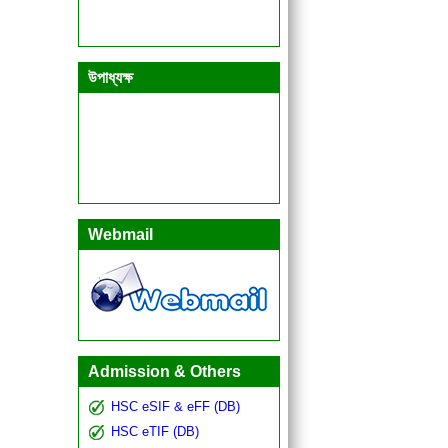
উপাধ্যক্ষ
Webmail
Admission & Others
HSC eSIF & eFF (DB)
HSC eTIF (DB)