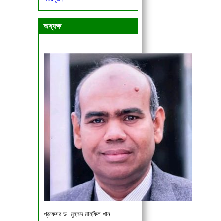
একাদশ ও দ্বাদশ শ্রেণির শিক্ষার্থীদের জরুরী
বিজ্ঞপ্তি।
অধ্যক্ষ
প্রফেসর ড. মুহম্মদ মাহফিল খান