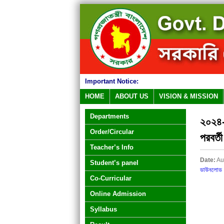
Important Notice:
HOME
ABOUT US
VISION & MISSION
Departments
২০২৪-২
Order/Circular
পরবর্ত
Teacher’s Info
Date:
Au
Student’s panel
ডাউনলোড
Co-Curricular
Online Admission
Syllabus