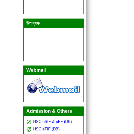
উপাধ্যক্ষ
Webmail
Admission & Others
HSC eSIF & eFF (DB)
HSC eTIF (DB)