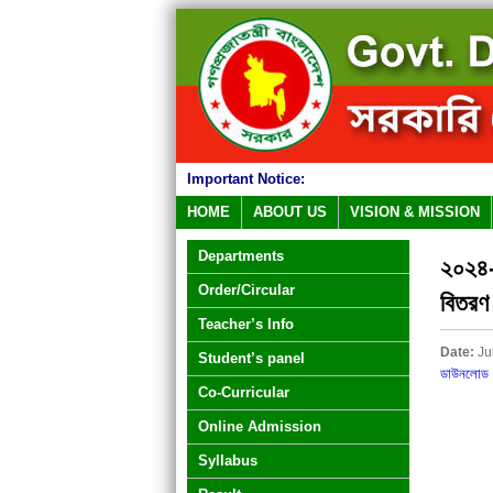
Important Notice:
HOME
ABOUT US
VISION & MISSION
Departments
২০২৪-২০
Order/Circular
বিতরণ
Teacher’s Info
Date:
Ju
Student’s panel
ডাউনলোড
Co-Curricular
Online Admission
Syllabus