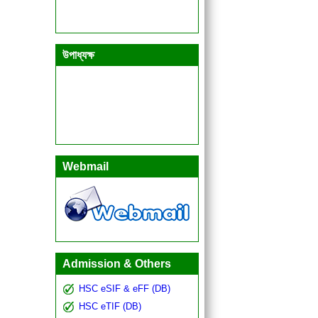
উপাধ্যক্ষ
Webmail
Admission & Others
HSC eSIF & eFF (DB)
HSC eTIF (DB)