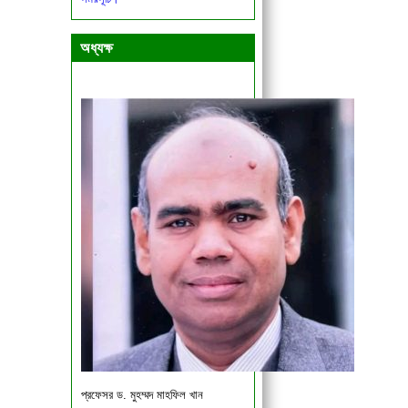
একাদশ ও দ্বাদশ শ্রেণির শিক্ষার্থীদের জরুরী
বিজ্ঞপ্তি।
অধ্যক্ষ
প্রফেসর ড. মুহম্মদ মাহফিল খান