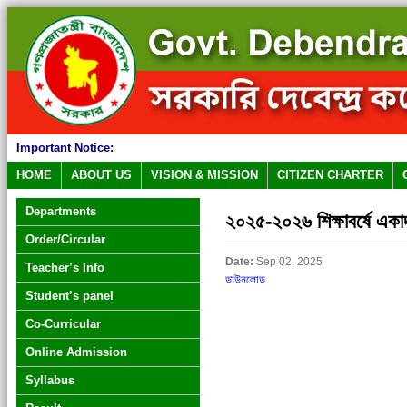
Important Notice:
HOME
ABOUT US
VISION & MISSION
CITIZEN CHARTER
Departments
২০২৫-২০২৬ শিক্ষাবর্ষে একাদ
Order/Circular
Date:
Sep 02, 2025
Teacher’s Info
ডাউনলোড
Student’s panel
Co-Curricular
Online Admission
Syllabus