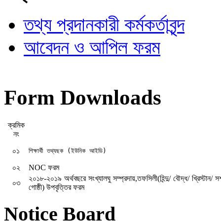
তথ্য প্রদানকারী কর্মকর্তাবৃন্দ
আবেদন ও আপিল ফরম
Form Downloads
ক্রমিক
নং
০১
শিক্ষার্থী তথ্যছক (ইউনিক আইডি)
০২
NOC ফরম
২০১৮-২০১৯ অর্থবছরে সংখ্যালঘু সম্প্রদায়,তফসিলী(হিন্দু/ বৌদ্ধ/ খ্রিস্টান/ সশস্ত্
০৩
গোষ্ঠী) উপবৃত্তির ফরম
Notice Board