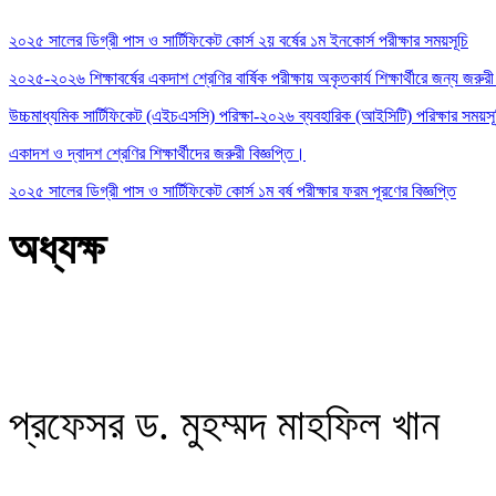
২০২৫ সালের ডিগ্রী পাস ও সার্টিফিকেট কোর্স ২য় বর্ষের ১ম ইনকোর্স পরীক্ষার সময়সূচি
২০২৫-২০২৬ শিক্ষাবর্ষের একদাশ শ্রেণির বার্ষিক পরীক্ষায় অকৃতকার্য শিক্ষার্থীরে জন্য জরুরী 
উচ্চমাধ্যমিক সার্টিফিকেট (এইচএসসি) পরিক্ষা-২০২৬ ব্যবহারিক (আইসিটি) পরিক্ষার সময়স
একাদশ ও দ্বাদশ শ্রেণির শিক্ষার্থীদের জরুরী বিজ্ঞপ্তি।
২০২৫ সালের ডিগ্রী পাস ও সার্টিফিকেট কোর্স ১ম বর্ষ পরীক্ষার ফরম পূরণের বিজ্ঞপ্তি
অধ্যক্ষ
প্রফেসর ড. মুহম্মদ মাহফিল খান