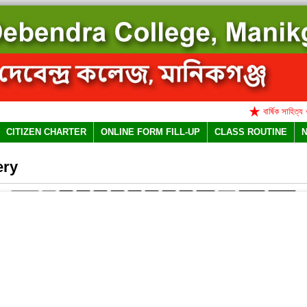
বার্ষিক সাহিত্য ও সাং
CITIZEN CHARTER
ONLINE FORM FILL-UP
CLASS ROUTINE
ery
Prev
1
2
3
4
5
6
7
8
9
10
...
NaN
Next