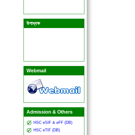
উপাধ্যক্ষ
Webmail
Admission & Others
HSC eSIF & eFF (DB)
HSC eTIF (DB)