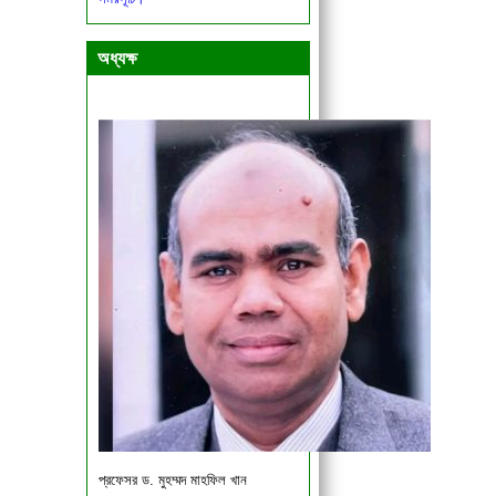
একাদশ ও দ্বাদশ শ্রেণির শিক্ষার্থীদের জরুরী
বিজ্ঞপ্তি।
অধ্যক্ষ
প্রফেসর ড. মুহম্মদ মাহফিল খান