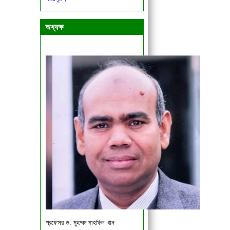
একাদশ ও দ্বাদশ শ্রেণির শিক্ষার্থীদের জরুরী
বিজ্ঞপ্তি।
অধ্যক্ষ
প্রফেসর ড. মুহম্মদ মাহফিল খান