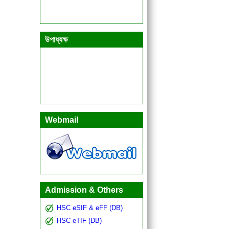
উপাধ্যক্ষ
Webmail
Admission & Others
HSC eSIF & eFF (DB)
HSC eTIF (DB)