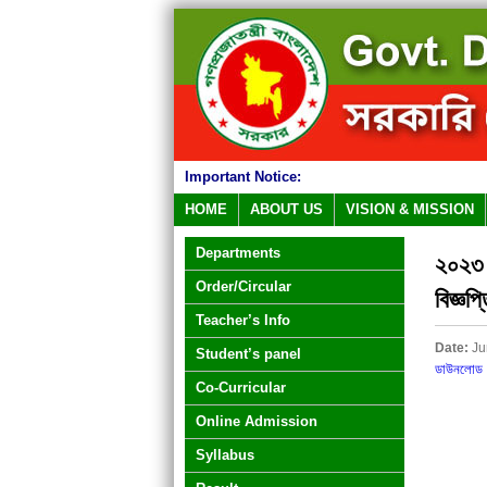
Important Notice:
HOME
ABOUT US
VISION & MISSION
Departments
২০২৩ স
Order/Circular
বিজ্ঞপ্
Teacher’s Info
Date:
Ju
Student’s panel
ডাউনলোড
Co-Curricular
Online Admission
Syllabus