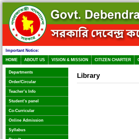
Important Notice:
HOME
ABOUT US
VISION & MISSION
CITIZEN CHARTER
Departments
Library
Order/Circular
Teacher’s Info
Student’s panel
Co-Curricular
Online Admission
Syllabus