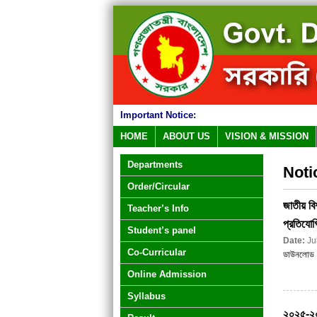
Important Notice:
HOME
ABOUT US
VISION & MISSION
Departments
Noti
Order/Circular
জাতীয় বি
Teacher’s Info
প্রতিযোগ
Student’s panel
Date:
Ju
Co-Curricular
ডাউনলোড
Online Admission
Syllabus
২০২৫-২০২৬