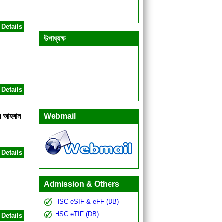
Details
উপাধ্যক্ষ
Details
Webmail
াম আহবান
Details
Admission & Others
HSC eSIF & eFF (DB)
HSC eTIF (DB)
Details