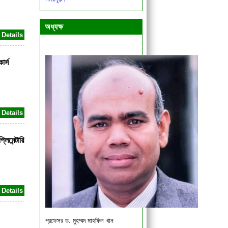
একাদশ ও দ্বাদশ শ্রেণির শিক্ষার্থীদের জরুরী
বিজ্ঞপ্তি।
অধ্যক্ষ
Details
োর্স
Details
লিমেন্টারি
Details
প্রফেসর ড. মুহম্মদ মাহফিল খান